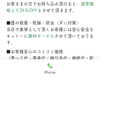
お客さまの方でお持ち込み頂けると、
通常価
格より25％OFF
とさせて頂きます。
■畳の殺菌・乾燥・防虫（ダニ対策）
当店で表替えして頂くお客様には安心安全を
モットーに
無料サービス
させて頂いておりま
す。
■お客様安心のコミコミ価格
（畳へり代・畳表代・襖引手代・襖紙代・配
送料・工賃）消費税は別途かかります。
（畳へり、襖引手は当店指定品限定）
Phone