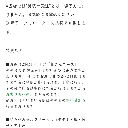
●当店では”見積＝受注”とは一切考えてお
りません。お気軽にお電話ください。
※障子・アミ戸・クロス貼替えも致しま
す。
特典など
■お得な2泊3日仕上げ『亀さんコース』
タタミの表替えを1日でするのは正直限界が
あります。 そこでお届けまで2～3日頂けま
すと作業に時間が掛けられて、丁寧に行え、
その分当店も効率的に作業が行なえますから
お客さまへ還元
できるのです。
※お預け頂いている間はタタミの
無料貸出
を
行っております
■持ち込みセルフサービス（タタミ・襖・障
子・アミ戸）